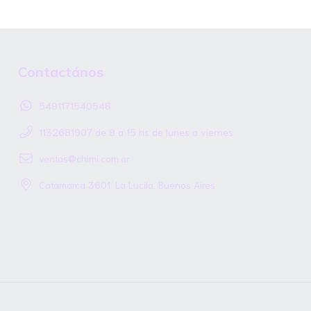
Contactános
5491171540548
1132681907 de 9 a 15 hs de lunes a viernes.
ventas@chimi.com.ar
Catamarca 3601, La Lucila, Buenos Aires