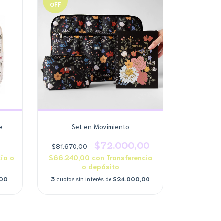
OFF
e
Set en Movimiento
$72.000,00
$81.670,00
ia o
$66.240,00
con
Transferencia
o depósito
,00
3
cuotas sin interés de
$24.000,00