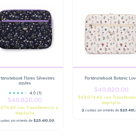
rtanotebook Flores Silvestres
Portanotebook Botanic Lov
azules
$46.820,00
★
★
★
★
★
4.0 (1)
$43.074,40
con
Transferenc
$46.820,00
depósito
.074,40
con
Transferencia o
2
cuotas sin interés de
$23.410
depósito
cuotas sin interés de
$23.410,00