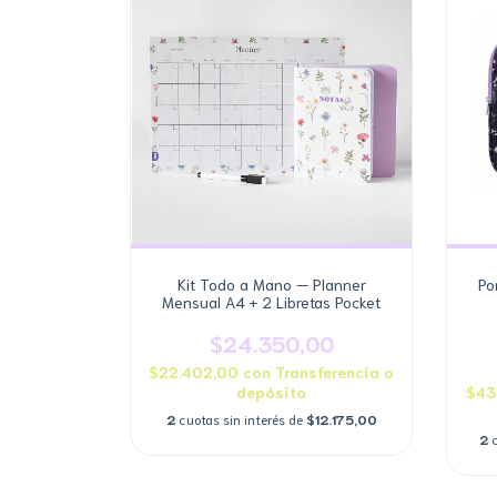
Kit Todo a Mano — Planner
Po
Mensual A4 + 2 Libretas Pocket
$24.350,00
$22.402,00
con
Transferencia o
depósito
$43
2
cuotas sin interés de
$12.175,00
2