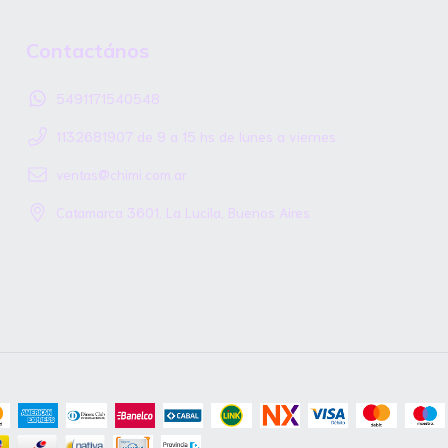
Contactános
5491171540548
1132681907 de 9 a 15 hs de lunes a viernes.
ventas@chimi.com.ar
Catamarca 3601, La Lucila, Buenos Aires