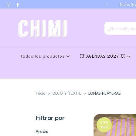
go por transferencia
Envíos Gra
Todos los productos
💥 AGENDAS 2027 💥
Inicio
>
DECO Y TEXTIL
>
LONAS PLAYERAS
Filtrar por
50
%
OFF
Precio