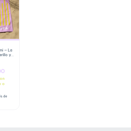
mi – La
rillo y
00
on
a o
és de