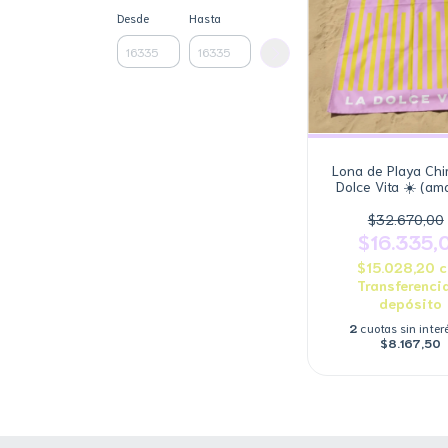
Desde
Hasta
Lona de Playa Chi
Dolce Vita ☀️ (ama
lila)
$32.670,00
$16.335,
$15.028,20
c
Transferenci
depósito
2
cuotas sin inter
$8.167,50