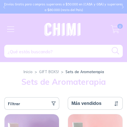
Envíos Gratis para compras superiores a $50.000 en (CABA y GBA) y superiores
a $80.000 (resto del País)
0
Inicio
>
GIFT BOXS!
>
Sets de Aromaterapia
Sets de Aromaterapia
Filtrar