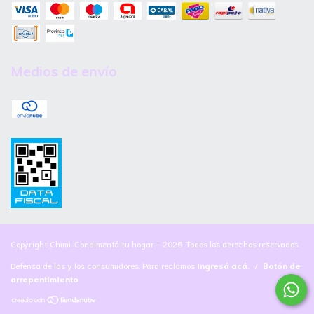
Medios de envío
Copyright Chimi. Condimentá tu hogar - 2026. Todos los derechos reservados.
Defensa de las y los consumidores. Para reclamos
ingresá acá.
/
Botón de
arrepentimiento