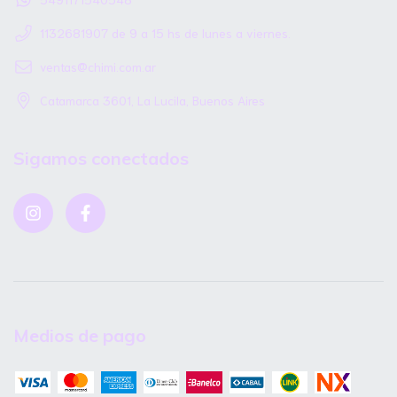
1132681907 de 9 a 15 hs de lunes a viernes.
ventas@chimi.com.ar
Catamarca 3601, La Lucila, Buenos Aires
Sigamos conectados
Medios de pago