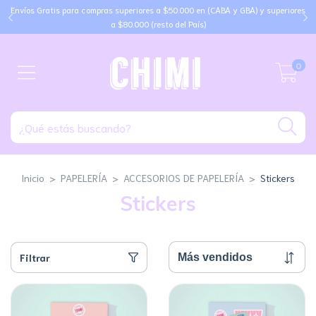
Envíos Gratis para compras superiores a $50.000 en (CABA y GBA) y superiores
a $80.000 (resto del País)
0
Inicio
>
PAPELERÍA
>
ACCESORIOS DE PAPELERÍA
>
Stickers
Stickers
Filtrar