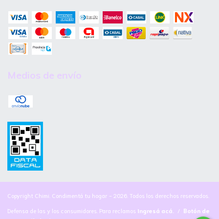
Medios de envío
Copyright Chimi. Condimentá tu hogar - 2026. Todos los derechos reservados.
Defensa de las y los consumidores. Para reclamos
ingresá acá.
/
Botón de