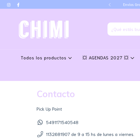
go por transferencia
Envíos Gra
Todos los productos
💥 AGENDAS 2027 💥
Contacto
Pick Up Point
5491171540548
1132681907 de 9 a 15 hs de lunes a viernes.