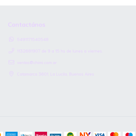
Contactános
5491171540548
1132681907 de 9 a 15 hs de lunes a viernes.
ventas@chimi.com.ar
Catamarca 3601, La Lucila, Buenos Aires