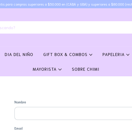
tis para compras superiores a $50.000 en (CABA y GBA) y superiores a $80.000 (rest
DIA DEL NIÑO
GIFT BOX & COMBOS
PAPELERIA
MAYORISTA
SOBRE CHIMI
Nombre
Email