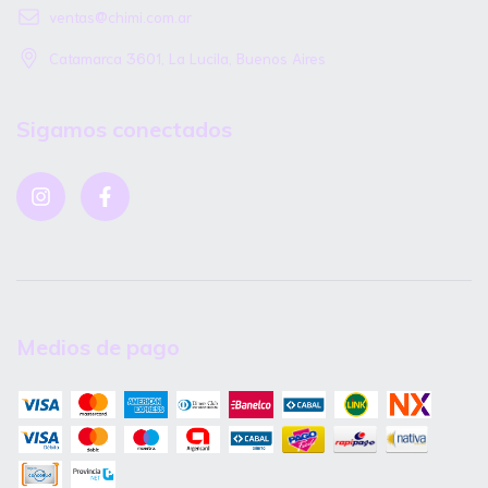
ventas@chimi.com.ar
Catamarca 3601, La Lucila, Buenos Aires
Sigamos conectados
Medios de pago