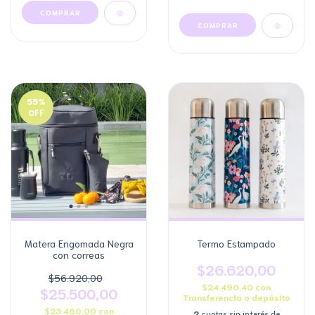
55
%
OFF
Matera Engomada Negra
Termo Estampado
con correas
$26.620,00
$56.920,00
$24.490,40
con
$25.500,00
Transferencia o depósito
$23.460,00
con
2
cuotas sin interés de