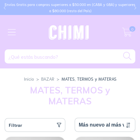
Envíos Gratis para compras superiores a $50.000 en (CABA y GBA) y superiores
a $80.000 (resto del País)
0
Inicio
>
BAZAR
>
MATES, TERMOS y MATERAS
MATES, TERMOS y
MATERAS
Filtrar