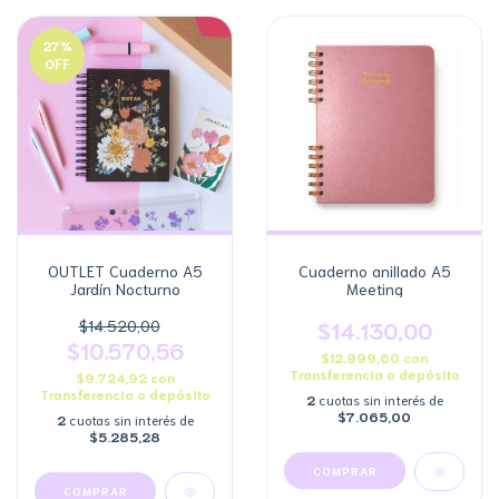
27
%
OFF
OUTLET Cuaderno A5
Cuaderno anillado A5
Jardín Nocturno
Meeting
$14.520,00
$14.130,00
$10.570,56
$12.999,60
con
Transferencia o depósito
$9.724,92
con
Transferencia o depósito
2
cuotas sin interés de
$7.065,00
2
cuotas sin interés de
$5.285,28
COMPRAR