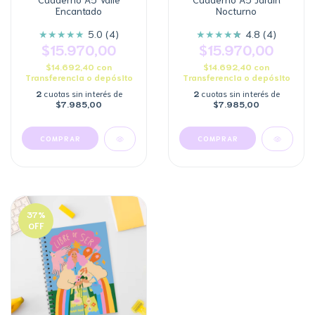
Encantado
Nocturno
★
★
★
★
★
★
★
★
★
★
★
5.0 (4)
4.8 (4)
$15.970,00
$15.970,00
$14.692,40
con
$14.692,40
con
Transferencia o depósito
Transferencia o depósito
2
cuotas sin interés de
2
cuotas sin interés de
$7.985,00
$7.985,00
COMPRAR
COMPRAR
37
%
OFF