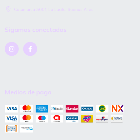
Catamarca 3601, La Lucila, Buenos Aires
Sigamos conectados
Medios de pago