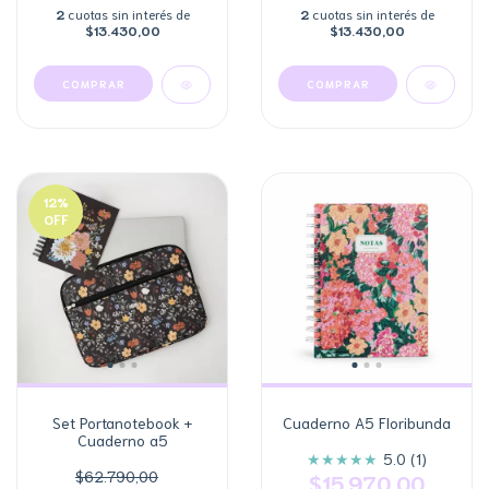
2
cuotas sin interés de
2
cuotas sin interés de
$13.430,00
$13.430,00
12
%
OFF
Set Portanotebook +
Cuaderno A5 Floribunda
Cuaderno a5
★
★
★
★
★
5.0 (1)
$62.790,00
$15.970,00