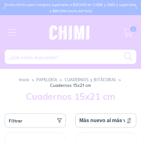
Envíos Gratis para compras superiores a $50.000 en (CABA y GBA) y superiores
a $80.000 (resto del País)
0
Inicio
>
PAPELERÍA
>
CUADERNOS y BITÁCORAS
>
Cuadernos 15x21 cm
Cuadernos 15x21 cm
Filtrar