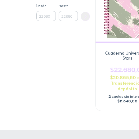
Desde
Hasta
Cuaderno Univers
Stars
$22.680,
$20.865,60
Transferenci
depósito
2
cuotas sin inter
$11.340,00