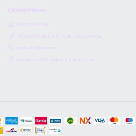
Contactános
5491171540548
1132681907 de 9 a 15 hs de lunes a viernes.
ventas@chimi.com.ar
Catamarca 3601, La Lucila, Buenos Aires