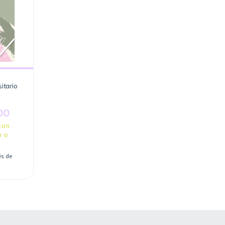
itario
00
con
a o
és de