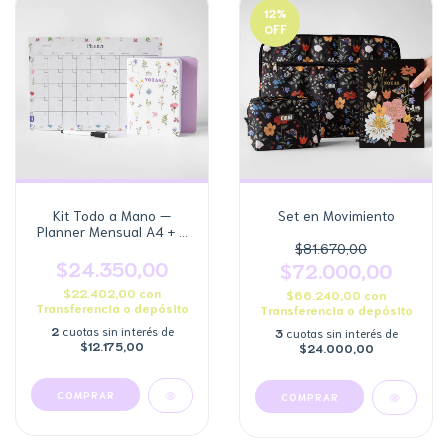
12
%
OFF
Kit Todo a Mano —
Set en Movimiento
Planner Mensual A4 + 2
Libretas Pocket
$81.670,00
$24.350,00
$72.000,00
$22.402,00
con
$66.240,00
con
Transferencia o depósito
Transferencia o depósito
2
cuotas sin interés de
3
cuotas sin interés de
$12.175,00
$24.000,00
COMPRAR
COMPRAR