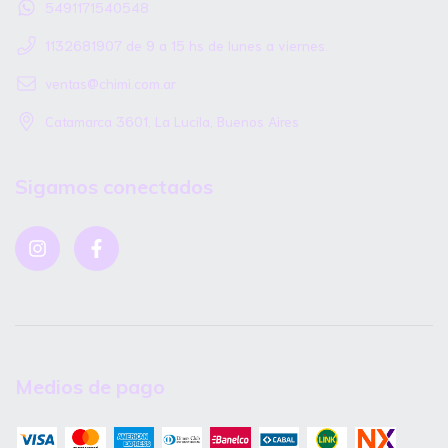
5491171540548
1132681907 de 9 a 15 hs de lunes a viernes.
ventas@chimi.com.ar
Catamarca 3601, La Lucila, Buenos Aires
Sigamos conectados
Medios de pago