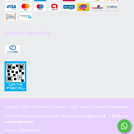
Medios de envío
Copyright Chimi. Condimentá tu hogar - 2026. Todos los derechos reservados.
Defensa de las y los consumidores. Para reclamos
ingresá acá.
/
Botón de
arrepentimiento