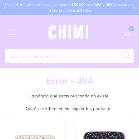
Envíos Gratis para compras superiores a $50.000 en (CABA y GBA) y superiores
a $80.000 (resto del País)
0
Error - 404
La página que estás buscando no existe.
Quizás te interesen los siguientes productos.