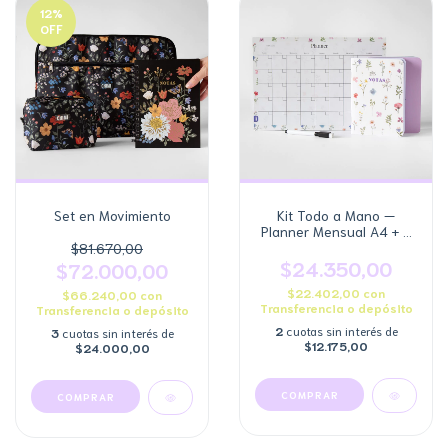
12
%
OFF
Set en Movimiento
Kit Todo a Mano —
Planner Mensual A4 + 2
Libretas Pocket
$81.670,00
$24.350,00
$72.000,00
$22.402,00
con
$66.240,00
con
Transferencia o depósito
Transferencia o depósito
2
cuotas sin interés de
3
cuotas sin interés de
$12.175,00
$24.000,00
COMPRAR
COMPRAR