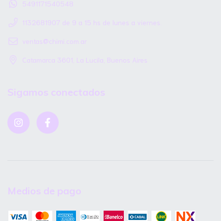
5491171540548
1132681907 de 9 a 15 hs de lunes a viernes.
ventas@chimi.com.ar
Catamarca 3601, La Lucila, Buenos Aires
Sigamos conectados
Medios de pago