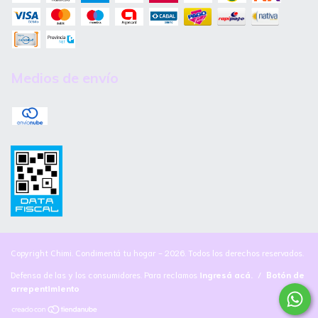
Medios de envío
Copyright Chimi. Condimentá tu hogar - 2026. Todos los derechos reservados.
Defensa de las y los consumidores. Para reclamos
ingresá acá.
/
Botón de
arrepentimiento