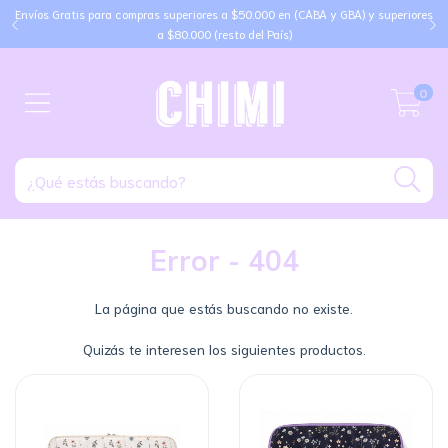
Envíos Gratis para compras superiores a $50.000 en (CABA y GBA) y superiores
a $80.000 (resto del País)
0
Error - 404
La página que estás buscando no existe.
Quizás te interesen los siguientes productos.