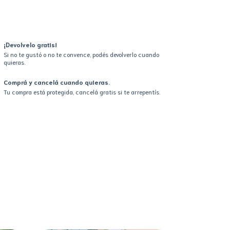
ciá sesión
y usá tus datos de entrega
sé mi código postal
¡Devolvelo gratis!
Si no te gustó o no te convence, podés devolverlo cuando
quieras.
Comprá y cancelá cuando quieras.
Tu compra está protegida, cancelá gratis si te arrepentís.