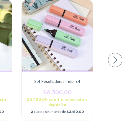
Set Resaltadores Trabi x4
POSTAL "
$6.300,00
$
cia
$5.796,00
con
Transferencia o
$1.472,0
depósito
00
2
cuotas sin interés de
$3.150,00
2
cuotas s