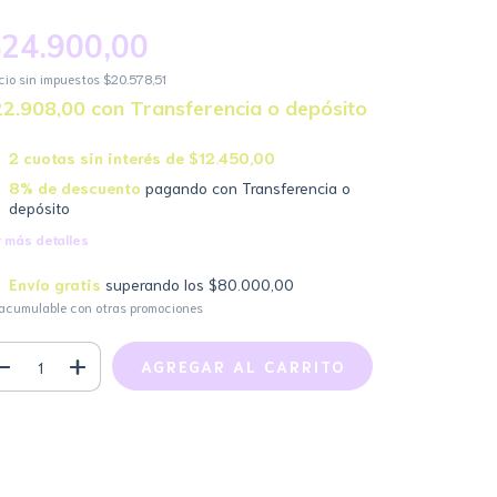
24.900,00
cio sin impuestos
$20.578,51
22.908,00
con
Transferencia o depósito
2
cuotas sin interés de
$12.450,00
8% de descuento
pagando con Transferencia o
depósito
 más detalles
Envío gratis
superando los
$80.000,00
acumulable con otras promociones
Medios de envío
CAMBIAR CP
regas para el CP:
CALCULAR