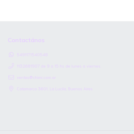
Contactános
5491171540548
1132681907 de 9 a 15 hs de lunes a viernes.
ventas@chimi.com.ar
Catamarca 3601, La Lucila, Buenos Aires