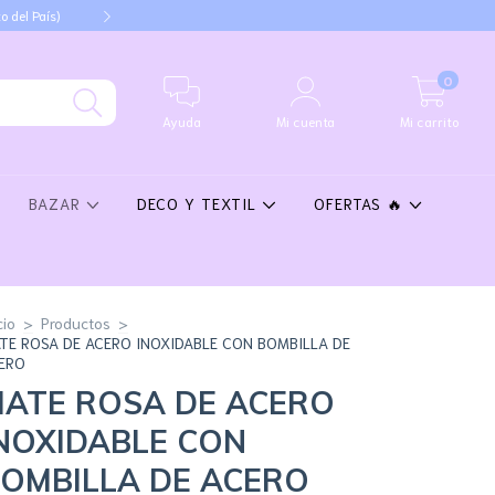
o del País)
3 cuotas sin interés en compras
0
Ayuda
Mi cuenta
Mi carrito
BAZAR
DECO Y TEXTIL
OFERTAS 🔥
cio
>
Productos
>
TE ROSA DE ACERO INOXIDABLE CON BOMBILLA DE
ERO
ATE ROSA DE ACERO
NOXIDABLE CON
OMBILLA DE ACERO