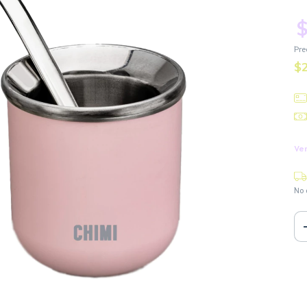
$
Pre
$
Ver
No 
Ent