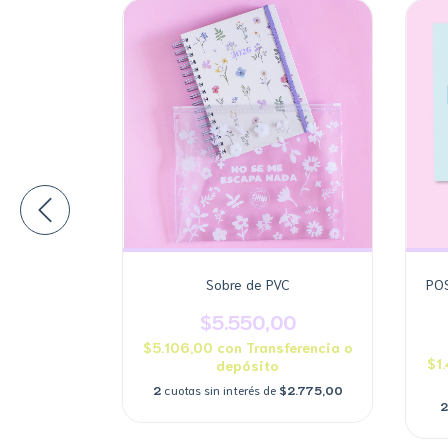
 MILLON "
Sobre de PVC
POS
00
$5.550,00
ferencia o
$5.106,00
con
Transferencia o
$1
depósito
$800,00
2
cuotas sin interés de
$2.775,00
2