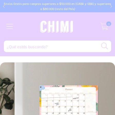
Envíos Gratis para compras superiores a $50.000 en (CABA y GBA) y superiores
a $80.000 (resto del País)
0