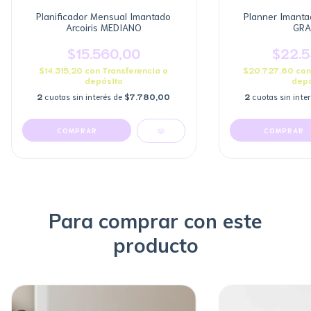
Planificador Mensual Imantado
Planner Imantad
Arcoiris MEDIANO
GRA
$15.560,00
$22.5
$14.315,20
con
Transferencia o
$20.727,60
con
depósito
depó
2
cuotas sin interés de
$7.780,00
2
cuotas sin inte
COMPRAR
Para comprar con este
producto