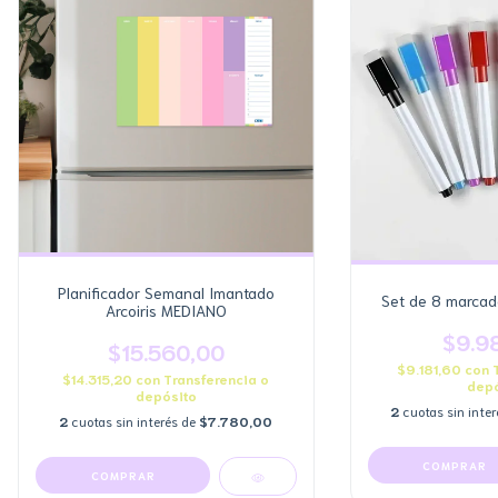
Planificador Semanal Imantado
Set de 8 marcado
Arcoiris MEDIANO
$9.9
$15.560,00
$9.181,60
con
$14.315,20
con
Transferencia o
depó
depósito
2
cuotas sin inte
2
cuotas sin interés de
$7.780,00
COMPRAR