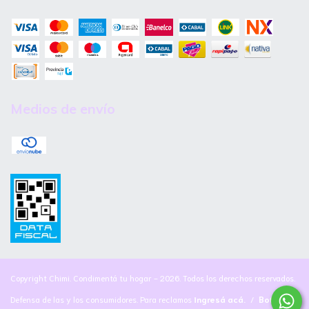
Medios de envío
Copyright Chimi. Condimentá tu hogar - 2026. Todos los derechos reservados.
Defensa de las y los consumidores. Para reclamos
ingresá acá.
/
Botón de