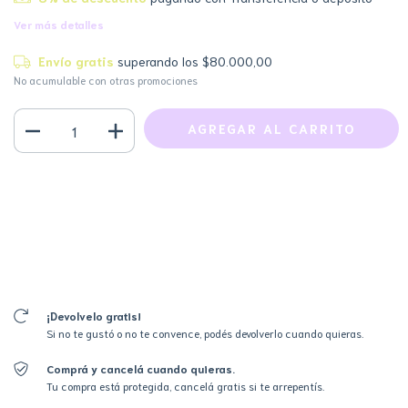
Ver más detalles
Envío gratis
superando los
$80.000,00
No acumulable con otras promociones
Medios de envío
CAMBIAR CP
Entregas para el CP:
CALCULAR
Iniciá sesión
y usá tus datos de entrega
No sé mi código postal
¡Devolvelo gratis!
Si no te gustó o no te convence, podés devolverlo cuando quieras.
Comprá y cancelá cuando quieras.
Tu compra está protegida, cancelá gratis si te arrepentís.