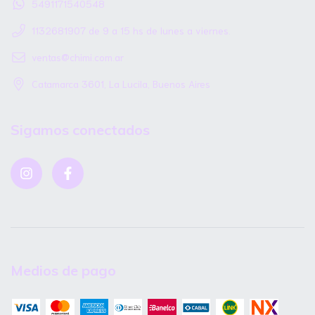
5491171540548
1132681907 de 9 a 15 hs de lunes a viernes.
ventas@chimi.com.ar
Catamarca 3601, La Lucila, Buenos Aires
Sigamos conectados
Medios de pago