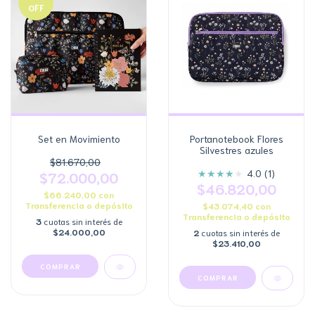
OFF
Set en Movimiento
Portanotebook Flores
Silvestres azules
$81.670,00
★
★
★
★
★
4.0 (1)
$72.000,00
$46.820,00
$66.240,00
con
Transferencia o depósito
$43.074,40
con
Transferencia o depósito
3
cuotas sin interés de
$24.000,00
2
cuotas sin interés de
$23.410,00
COMPRAR