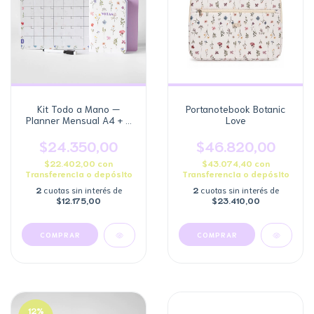
Kit Todo a Mano —
Portanotebook Botanic
Planner Mensual A4 + 2
Love
Libretas Pocket
$24.350,00
$46.820,00
$22.402,00
con
$43.074,40
con
Transferencia o depósito
Transferencia o depósito
2
cuotas sin interés de
2
cuotas sin interés de
$12.175,00
$23.410,00
COMPRAR
12
%