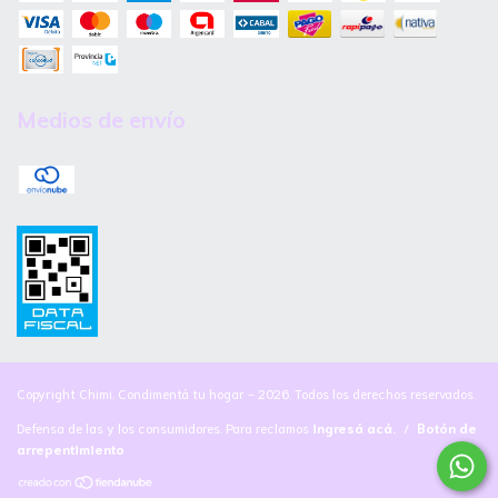
Medios de envío
Copyright Chimi. Condimentá tu hogar - 2026. Todos los derechos reservados.
Defensa de las y los consumidores. Para reclamos
ingresá acá.
/
Botón de
arrepentimiento